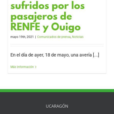
sufridos por los
pasajeros de
RENFE y Ouigo
mayo 19th, 2021
|
Comunicados de prensa
,
Noticias
En el día de ayer, 18 de mayo, una avería [...]
Más información
UCARAGÓN