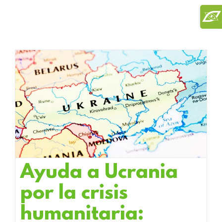
Saltar
Toggl
al
Slidi
contenido
Bar
Area
Ayuda a Ucrania
por la crisis
humanitaria: