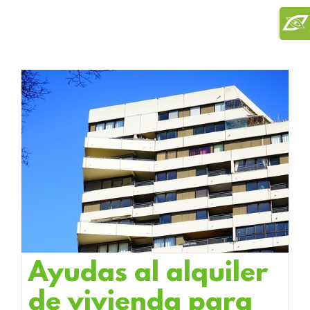
Saltar
Toggl
al
Slidi
contenido
Bar
Area
Ayudas al alquiler
de vivienda para