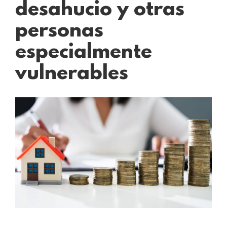
desahucio y otras
personas
especialmente
vulnerables
Ver
imagen
más
grande