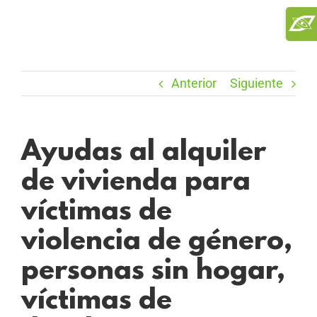
Saltar
Toggl
al
Slidi
contenido
Bar
Area
Anterior
Siguiente
Ayudas al alquiler
de vivienda para
víctimas de
violencia de género,
personas sin hogar,
víctimas de