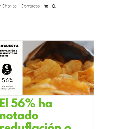
y Charlas
Contacto
El 56% ha
notado
reduflación o