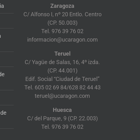
ia
Zaragoza
C/ Alfonso I, nº 20 Entlo. Centro
(CP. 50.003)
Tel. 976 39 76 02
n
informacion@ucaragon.com
Teruel
C/ Yagüe de Salas, 16, 4º izda.
(CP. 44.001)
de
Edif. Social “Ciudad de Teruel”
Tel. 605 02 69 84/628 82 44 43
teruel@ucaragon.com
Huesca
 de
C/ del Parque, 9 (CP. 22.003)
Tel. 976 39 76 02