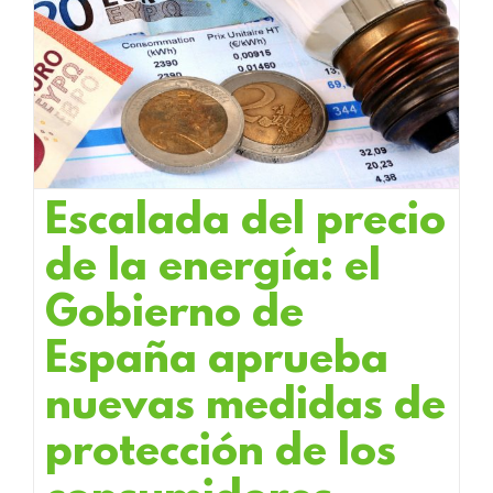
Escalada del precio
de la energía: el
Gobierno de
España aprueba
nuevas medidas de
protección de los