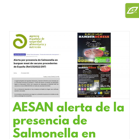
Saltar
Toggl
al
Slidi
contenido
Bar
Area
AESAN alerta de la
presencia de
Salmonella en