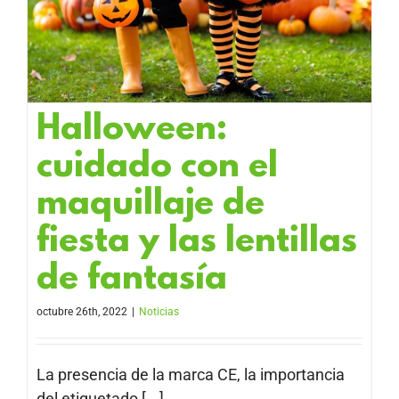
Halloween:
cuidado con el
maquillaje de
fiesta y las lentillas
de fantasía
octubre 26th, 2022
|
Noticias
La presencia de la marca CE, la importancia
del etiquetado [...]