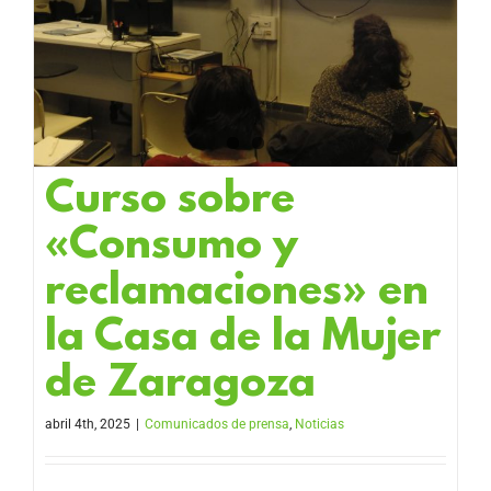
Curso sobre
«Consumo y
reclamaciones» en
la Casa de la Mujer
de Zaragoza
abril 4th, 2025
|
Comunicados de prensa
,
Noticias