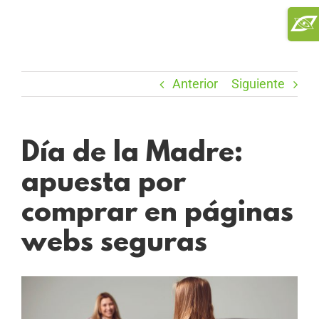
Saltar
Toggl
al
Slidi
contenido
Bar
Area
Anterior
Siguiente
Día de la Madre:
apuesta por
comprar en páginas
webs seguras
Ver
imagen