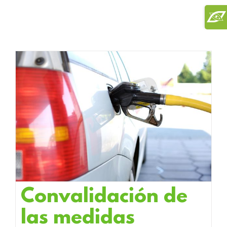
Saltar
Toggl
al
Slidi
contenido
Bar
Area
Convalidación de
las medidas