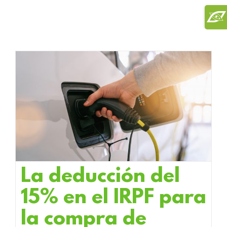
Saltar
Toggl
al
Slidi
contenido
Bar
Area
La deducción del
15% en el IRPF para
la compra de