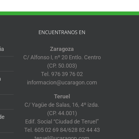
ENCUENTRANOS EN
ia
Zaragoza
C/ Alfonso I, nº 20 Entlo. Centro
(CP. 50.003)
Tel. 976 39 76 02
n
informacion@ucaragon.com
Teruel
C/ Yagüe de Salas, 16, 4º izda.
(CP. 44.001)
de
Edif. Social “Ciudad de Teruel”
Tel. 605 02 69 84/628 82 44 43
teruel@ucaragon.com