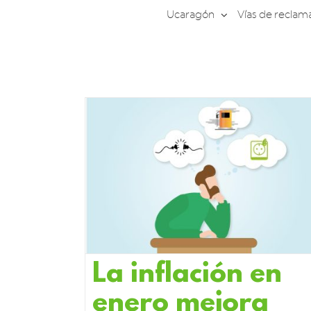
Saltar
Ucaragón
Vías de reclam
al
contenido
La inflación en
enero mejora