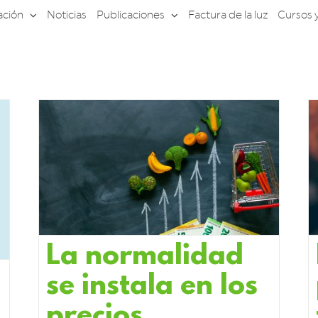
ación
Noticias
Publicaciones
Factura de la luz
Cursos 
La normalidad
se instala en los
precios