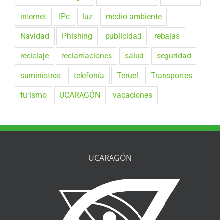
internet
IPc
luz
medio ambiente
Navidad
Phishing
publicidad
rebajas
reciclaje
reclamaciones
salud
seguridad
suministros
telefonía
Teruel
Transportes
turismo
UCARAGÓN
vacaciones
UCARAGÓN