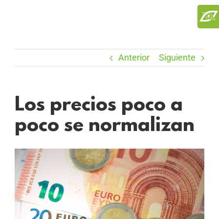
Saltar
Toggl
al
Slidi
contenido
Bar
Area
Anterior
Siguiente
Los precios poco a
poco se normalizan
Ver
imagen
más
grande