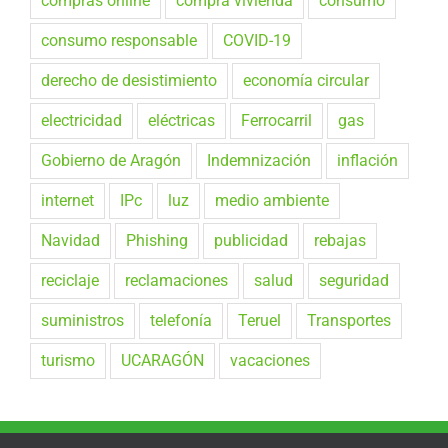
compras online
compra vivienda
consumo
consumo responsable
COVID-19
derecho de desistimiento
economía circular
electricidad
eléctricas
Ferrocarril
gas
Gobierno de Aragón
Indemnización
inflación
internet
IPc
luz
medio ambiente
Navidad
Phishing
publicidad
rebajas
reciclaje
reclamaciones
salud
seguridad
suministros
telefonía
Teruel
Transportes
turismo
UCARAGÓN
vacaciones