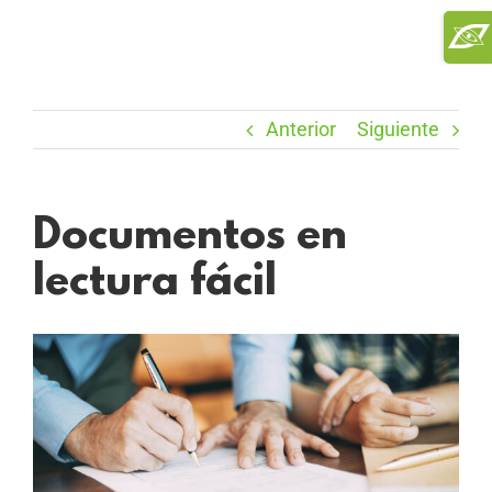
Saltar
Toggl
al
Slidi
contenido
Bar
Area
Anterior
Siguiente
Documentos en
lectura fácil
Ver
imagen
más
grande