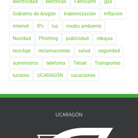
electricidad
eléctricas
Ferrocarril
gas
Gobierno de Aragón
Indemnización
inflación
internet
IPc
luz
medio ambiente
Navidad
Phishing
publicidad
rebajas
reciclaje
reclamaciones
salud
seguridad
suministros
telefonía
Teruel
Transportes
turismo
UCARAGÓN
vacaciones
UCARAGÓN