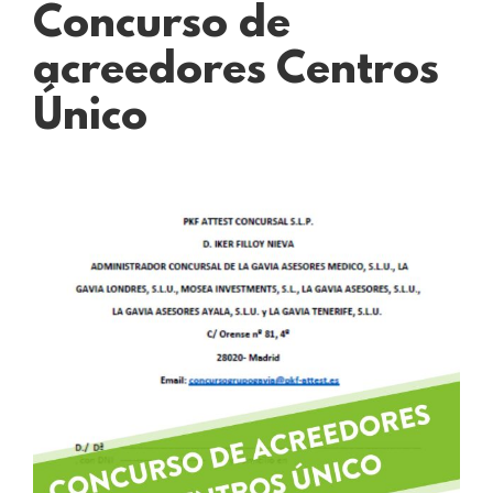
Concurso de
acreedores Centros
Único
Ver
imagen
más
grande