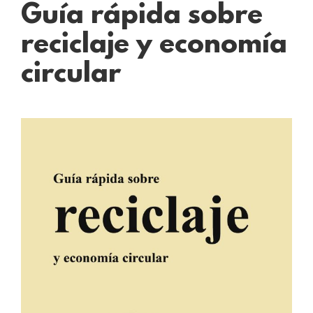
Guía rápida sobre
reciclaje y economía
circular
Ver
imagen
más
grande