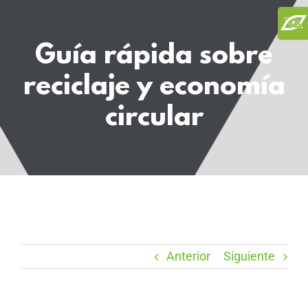
Saltar
Toggl
al
Slidi
contenido
Guía rápida sobre
Bar
Area
reciclaje y economía
circular
Anterior
Siguiente