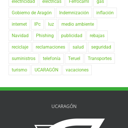
electricidad
eléctricas
Ferrocarril
gas
Gobierno de Aragón
Indemnización
inflación
internet
IPc
luz
medio ambiente
Navidad
Phishing
publicidad
rebajas
reciclaje
reclamaciones
salud
seguridad
suministros
telefonía
Teruel
Transportes
turismo
UCARAGÓN
vacaciones
UCARAGÓN