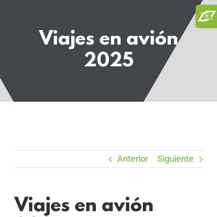
Saltar
Toggl
al
Slidi
contenido
Viajes en avión
Bar
Area
2025
Anterior
Siguiente
Viajes en avión