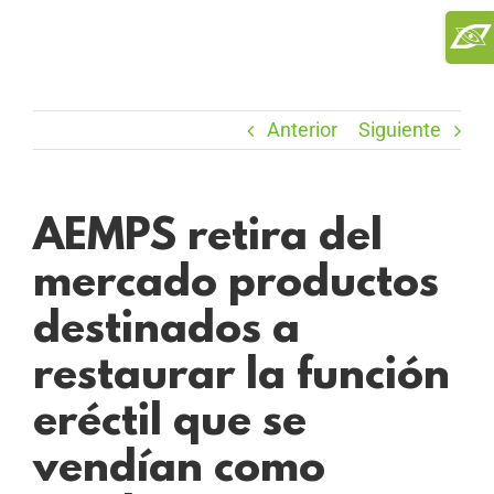
Saltar
Toggl
al
Slidi
contenido
Bar
Area
Anterior
Siguiente
AEMPS retira del
mercado productos
destinados a
restaurar la función
eréctil que se
vendían como