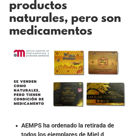
productos
naturales, pero son
medicamentos
Ver
imagen
más
grande
AEMPS ha ordenado la retirada de
todos los ejemplares de Miel d