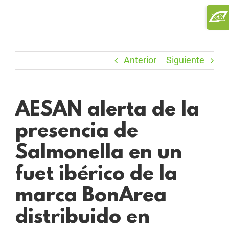
Saltar
Toggl
al
Slidi
contenido
Bar
Area
Anterior
Siguiente
AESAN alerta de la
presencia de
Salmonella en un
fuet ibérico de la
marca BonArea
distribuido en