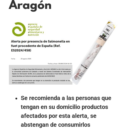
Aragón
Ver
imagen
más
grande
Se recomienda a las personas que
tengan en su domicilio productos
afectados por esta alerta, se
abstengan de consumirlos