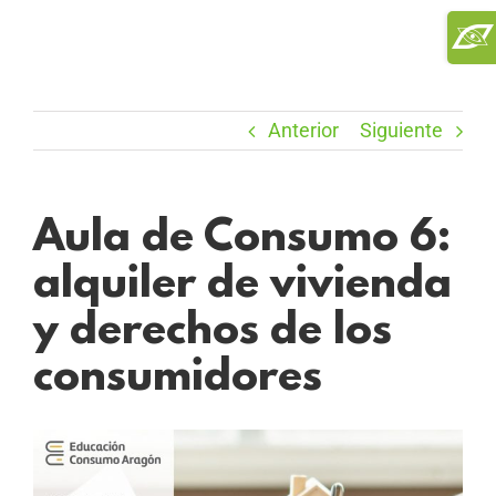
Saltar
Toggl
al
Slidi
contenido
Bar
Area
Anterior
Siguiente
Aula de Consumo 6:
alquiler de vivienda
y derechos de los
consumidores
Ver
imagen