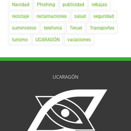
Navidad
Phishing
publicidad
rebajas
reciclaje
reclamaciones
salud
seguridad
suministros
telefonía
Teruel
Transportes
turismo
UCARAGÓN
vacaciones
UCARAGÓN