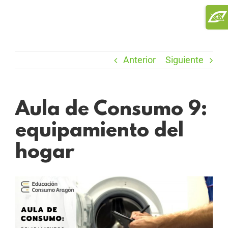
Saltar
Toggl
al
Slidi
contenido
Bar
Area
Anterior
Siguiente
Aula de Consumo 9:
equipamiento del
hogar
Ver
imagen
más
grande