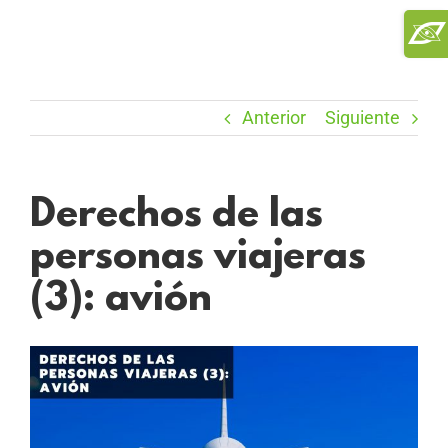
Saltar
Toggl
al
Slidi
contenido
Bar
Area
Anterior
Siguiente
Derechos de las
personas viajeras
(3): avión
Ver
imagen
más
grande