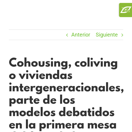
Saltar
Toggl
al
Slidi
contenido
Bar
Area
Anterior
Siguiente
Cohousing, coliving
o viviendas
intergeneracionales,
parte de los
modelos debatidos
en la primera mesa