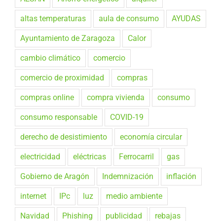
altas temperaturas
aula de consumo
AYUDAS
Ayuntamiento de Zaragoza
Calor
cambio climático
comercio
comercio de proximidad
compras
compras online
compra vivienda
consumo
consumo responsable
COVID-19
derecho de desistimiento
economía circular
electricidad
eléctricas
Ferrocarril
gas
Gobierno de Aragón
Indemnización
inflación
internet
IPc
luz
medio ambiente
Navidad
Phishing
publicidad
rebajas