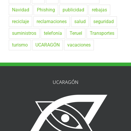
Navidad
Phishing
publicidad
rebajas
reciclaje
reclamaciones
salud
seguridad
suministros
telefonía
Teruel
Transportes
turismo
UCARAGÓN
vacaciones
UCARAGÓN