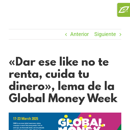
Saltar
Toggl
al
Slidi
contenido
Bar
Area
Anterior
Siguiente
«Dar ese like no te
renta, cuida tu
dinero», lema de la
Global Money Week
Ver
imagen