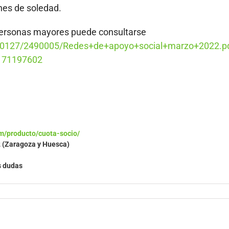
ones de soledad.
 personas mayores puede consultarse
20127/2490005/Redes+de+apoyo+social+marzo+2022.pd
171197602
m/producto/cuota-socio/
2 (Zaragoza y Huesca)
s dudas