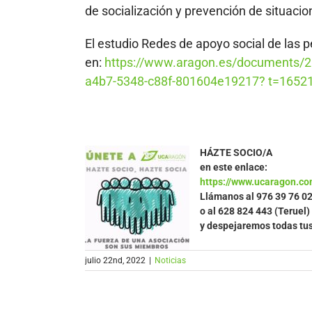
de socialización y prevención de situaci
El estudio Redes de apoyo social de las
en:
https://www.aragon.es/documents/
a4b7-5348-c88f-801604e19217? t=1652
HÁZTE SOCIO/A
en este enlace:
https://www.ucaragon.co
Llámanos al
976 39 76 0
o al 628 824 443 (Teruel)
y despejaremos todas tu
julio 22nd, 2022
|
Noticias