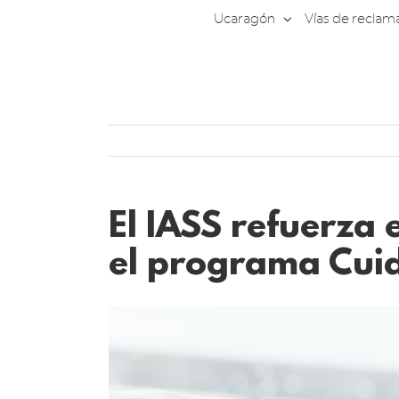
Saltar
Ucaragón
Vías de reclam
al
contenido
El IASS refuerza 
el programa Cui
Ver
imagen
más
grande