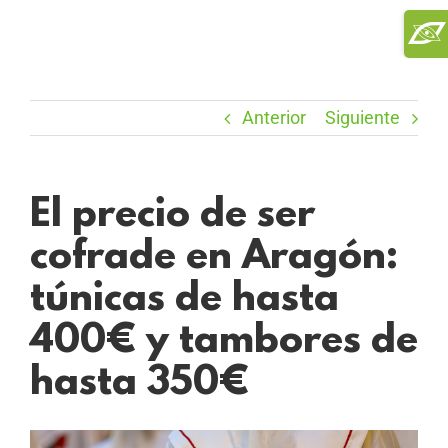
Saltar
Toggl
al
Slidi
contenido
Bar
Area
Anterior
Siguiente
El precio de ser
cofrade en Aragón:
túnicas de hasta
400€ y tambores de
hasta 350€
Ver