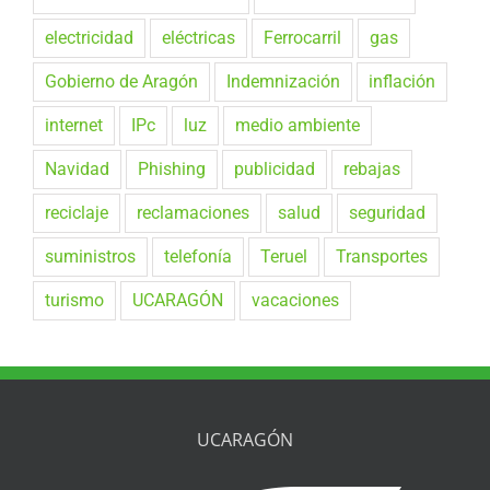
electricidad
eléctricas
Ferrocarril
gas
Gobierno de Aragón
Indemnización
inflación
internet
IPc
luz
medio ambiente
Navidad
Phishing
publicidad
rebajas
reciclaje
reclamaciones
salud
seguridad
suministros
telefonía
Teruel
Transportes
turismo
UCARAGÓN
vacaciones
UCARAGÓN