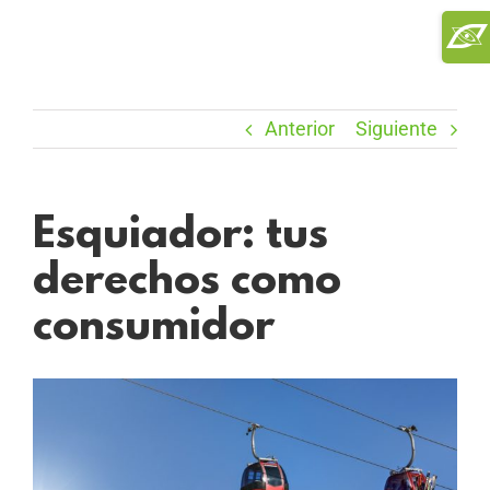
Saltar
Toggl
al
Slidi
contenido
Bar
Area
Anterior
Siguiente
Esquiador: tus
derechos como
consumidor
Ver
imagen
más
grande