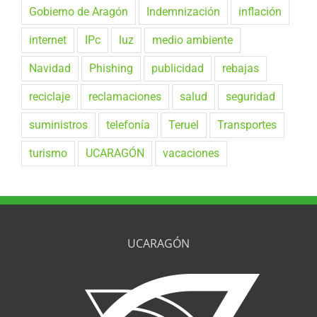
Gobierno de Aragón
Indemnización
inflación
internet
IPc
luz
medio ambiente
Navidad
Phishing
publicidad
rebajas
reciclaje
reclamaciones
salud
seguridad
suministros
telefonía
Teruel
Transportes
turismo
UCARAGÓN
vacaciones
UCARAGÓN