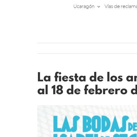
Saltar
Ucaragón
Vías de reclam
al
contenido
La fiesta de los 
al 18 de febrero
Ver
imagen
más
grande