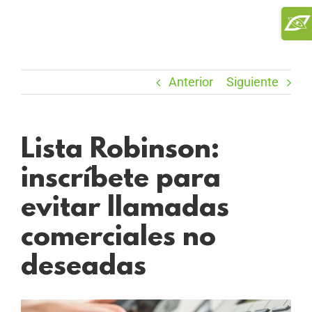
Saltar
Toggl
al
Slidi
contenido
Bar
Area
Anterior
Siguiente
Lista Robinson:
inscríbete para
evitar llamadas
comerciales no
deseadas
Ver