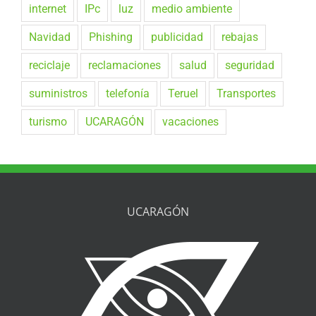
internet
IPc
luz
medio ambiente
Navidad
Phishing
publicidad
rebajas
reciclaje
reclamaciones
salud
seguridad
suministros
telefonía
Teruel
Transportes
turismo
UCARAGÓN
vacaciones
UCARAGÓN