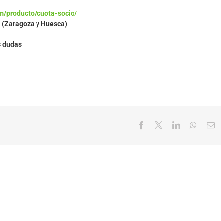
m/producto/cuota-socio/
2 (Zaragoza y Huesca)
s dudas
Facebook
X
LinkedIn
Whats
C
el