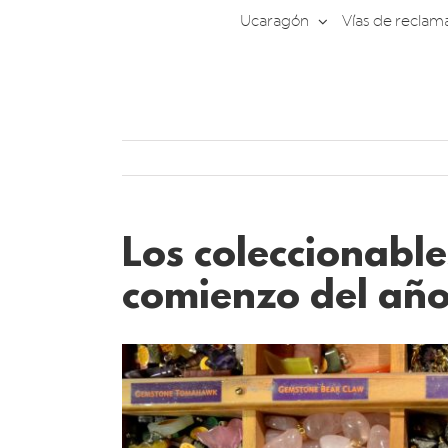
Saltar
Ucaragón
Vías de reclam
al
contenido
Los coleccionable
comienzo del añ
Ver
imagen
más
grande