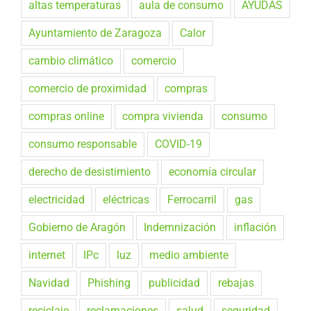
altas temperaturas
aula de consumo
AYUDAS
Ayuntamiento de Zaragoza
Calor
cambio climático
comercio
comercio de proximidad
compras
compras online
compra vivienda
consumo
consumo responsable
COVID-19
derecho de desistimiento
economía circular
electricidad
eléctricas
Ferrocarril
gas
Gobierno de Aragón
Indemnización
inflación
internet
IPc
luz
medio ambiente
Navidad
Phishing
publicidad
rebajas
reciclaje
reclamaciones
salud
seguridad