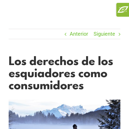
Saltar
Toggl
al
Slidi
contenido
Bar
Area
Anterior
Siguiente
Los derechos de los
esquiadores como
consumidores
Ver
imagen
más
grande