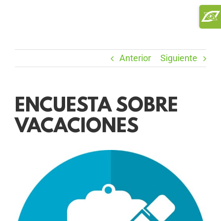
Saltar
Toggl
al
Slidi
contenido
Bar
Area
Anterior
Siguiente
ENCUESTA SOBRE
VACACIONES
Ver
imagen
más
grande