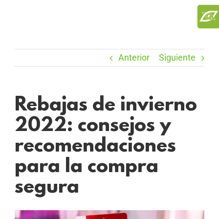
Saltar
Toggl
al
Slidi
contenido
Bar
Area
Anterior
Siguiente
Rebajas de invierno
2022: consejos y
recomendaciones
para la compra
segura
Ver