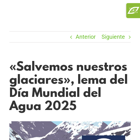
Saltar
Toggl
al
Slidi
contenido
Bar
Area
Anterior
Siguiente
«Salvemos nuestros
glaciares», lema del
Día Mundial del
Agua 2025
Ver
imagen