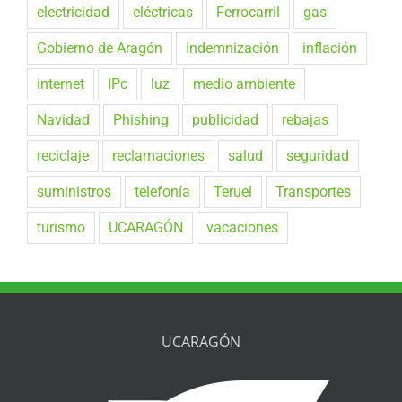
electricidad
eléctricas
Ferrocarril
gas
Gobierno de Aragón
Indemnización
inflación
internet
IPc
luz
medio ambiente
Navidad
Phishing
publicidad
rebajas
reciclaje
reclamaciones
salud
seguridad
suministros
telefonía
Teruel
Transportes
turismo
UCARAGÓN
vacaciones
UCARAGÓN