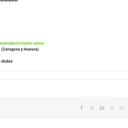
m/producto/cuota-socio/
2 (Zaragoza y Huesca)
s dudas
Facebook
X
LinkedIn
Whats
C
el