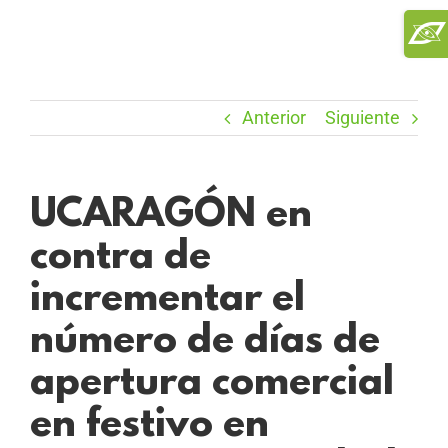
Saltar
Toggl
al
Slidi
contenido
Bar
Area
Anterior
Siguiente
UCARAGÓN en
contra de
incrementar el
número de días de
apertura comercial
en festivo en