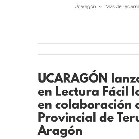
Saltar
Ucaragón
Vías de reclam
al
contenido
UCARAGÓN lanza 
en Lectura Fácil l
en colaboración 
Provincial de Ter
Aragón