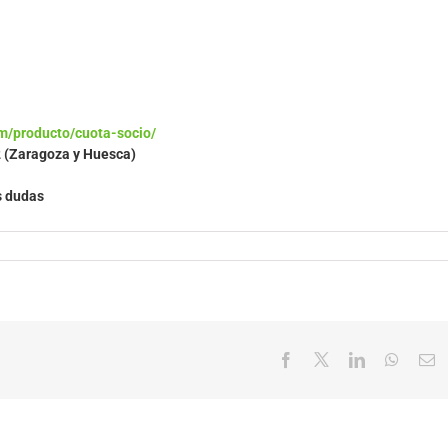
m/producto/cuota-socio/
2 (Zaragoza y Huesca)
s dudas
Facebook
X
LinkedIn
Whats
C
el