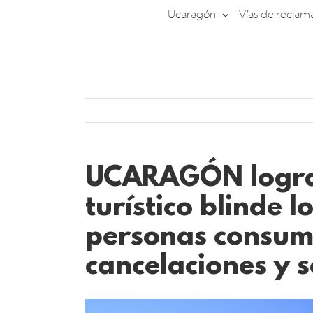
Saltar
Ucaragón
Vías de reclam
al
contenido
UCARAGÓN logra 
turístico blinde l
personas consum
cancelaciones y 
Ver