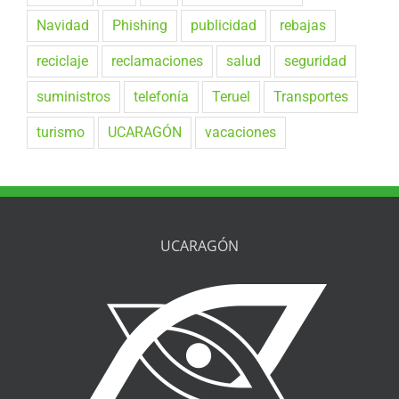
Navidad
Phishing
publicidad
rebajas
reciclaje
reclamaciones
salud
seguridad
suministros
telefonía
Teruel
Transportes
turismo
UCARAGÓN
vacaciones
UCARAGÓN