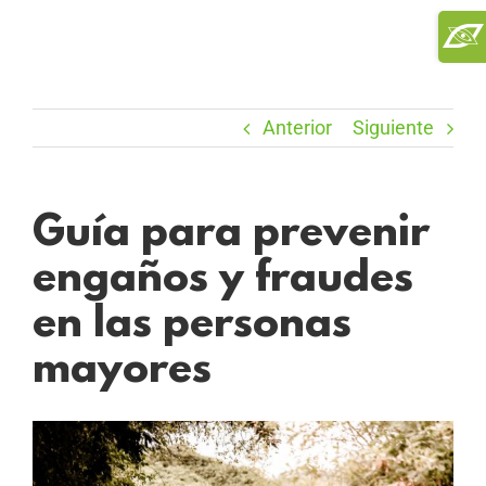
Saltar
Toggl
al
Slidi
contenido
Bar
Area
Anterior
Siguiente
Guía para prevenir
engaños y fraudes
en las personas
mayores
Ver
imagen