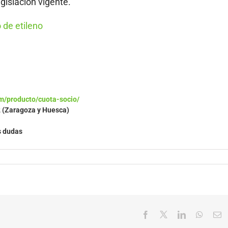
gislación vigente.
 de etileno
m/producto/cuota-socio/
2 (Zaragoza y Huesca)
s dudas
Facebook
X
LinkedIn
Whats
C
el