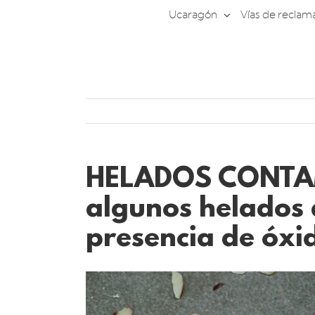
Saltar
Ucaragón
Vías de reclam
al
contenido
HELADOS CONTAM
algunos helados 
presencia de óxid
Ver
imagen