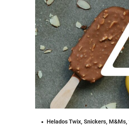
más
grande
Helados Twix, Snickers, M&Ms, y