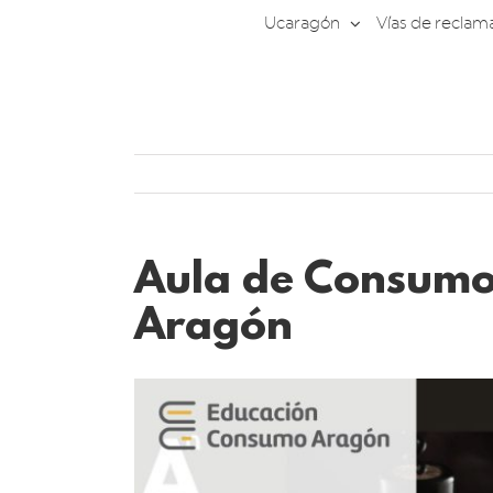
Saltar
Ucaragón
Vías de reclam
al
contenido
Aula de Consumo 
Aragón
Ver
imagen
más
grande