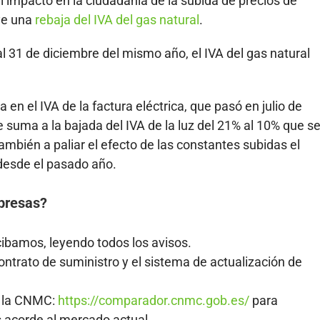
el impacto en la ciudadanía de la subida de precios de
uye una
rebaja del IVA del gas natural
.
l 31 de diciembre del mismo año, el IVA del gas natural
en el IVA de la factura eléctrica, que pasó en julio de
 suma a la bajada del IVA de la luz del 21% al 10% que s
también a paliar el efecto de las constantes subidas el
 desde el pasado año.
presas?
cibamos, leyendo todos los avisos.
ntrato de suministro y el sistema de actualización de
e la CNMC:
https://comparador.cnmc.gob.es/
para
s acorde al mercado actual