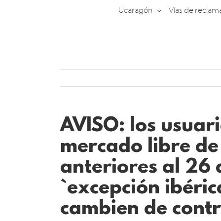
Saltar
Ucaragón
Vías de reclam
al
contenido
AVISO: los usuari
mercado libre de 
anteriores al 26 
`excepción ibéri
cambien de cont