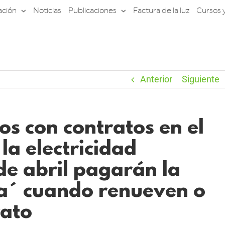
ación
Noticias
Publicaciones
Factura de la luz
Cursos 
Anterior
Siguiente
os con contratos en el
la electricidad
de abril pagarán la
ca´ cuando renueven o
rato