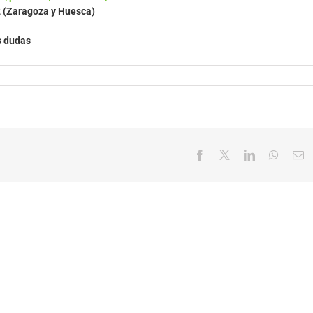
2 (Zaragoza y Huesca)
s dudas
Facebook
X
LinkedIn
Whats
C
el