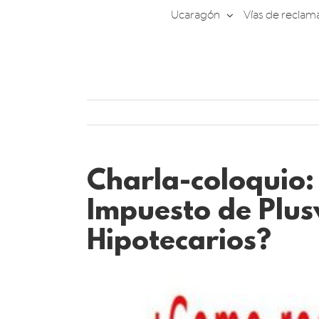
Saltar
Ucaragón
Vías de reclam
al
contenido
Charla-coloquio:
Impuesto de Plusv
Hipotecarios?
Ver
imagen