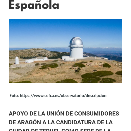
Española
Ver
imagen
más
grande
Foto: https://www.cefca.es/observatorio/descripcion
APOYO DE LA UNIÓN DE CONSUMIDORES
DE ARAGÓN A LA CANDIDATURA DE LA
CIUDAD DE TERUEL COMO SEDE DE LA