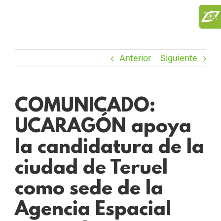
Saltar
Toggl
al
Slidi
contenido
Bar
Area
Anterior
Siguiente
COMUNICADO:
UCARAGÓN apoya
la candidatura de la
ciudad de Teruel
como sede de la
Agencia Espacial