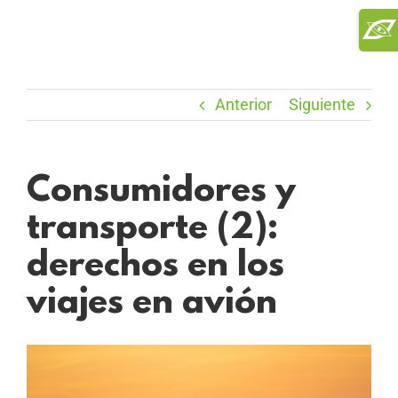
Saltar
Toggl
al
Slidi
contenido
Bar
Area
Anterior
Siguiente
Consumidores y
transporte (2):
derechos en los
viajes en avión
Ver
imagen