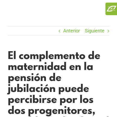
Saltar
Toggl
al
Slidi
contenido
Bar
Area
Anterior
Siguiente
El complemento de
maternidad en la
pensión de
jubilación puede
percibirse por los
dos progenitores,