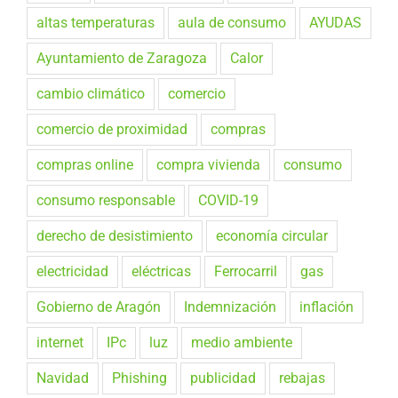
altas temperaturas
aula de consumo
AYUDAS
Ayuntamiento de Zaragoza
Calor
cambio climático
comercio
comercio de proximidad
compras
compras online
compra vivienda
consumo
consumo responsable
COVID-19
derecho de desistimiento
economía circular
electricidad
eléctricas
Ferrocarril
gas
Gobierno de Aragón
Indemnización
inflación
internet
IPc
luz
medio ambiente
Navidad
Phishing
publicidad
rebajas