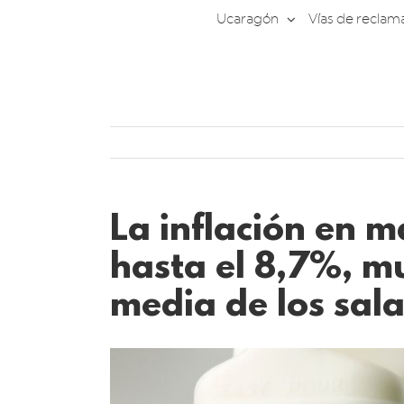
Saltar
Ucaragón
Vías de reclam
al
contenido
La inflación en m
hasta el 8,7%, m
media de los sal
Ver
imagen