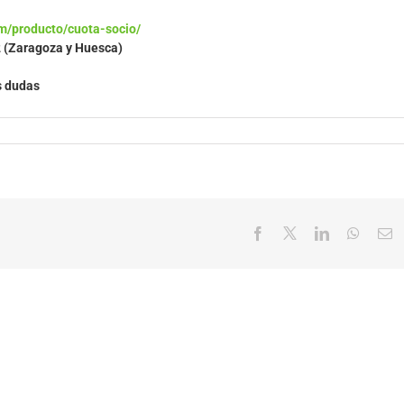
m/producto/cuota-socio/
2 (Zaragoza y Huesca)
s dudas
Facebook
X
LinkedIn
Whats
C
el