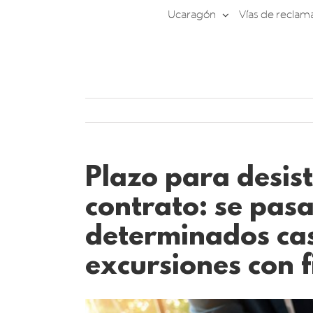
Saltar
Ucaragón
Vías de reclam
al
contenido
Plazo para desis
contrato: se pasa
determinados cas
excursiones con f
Ver