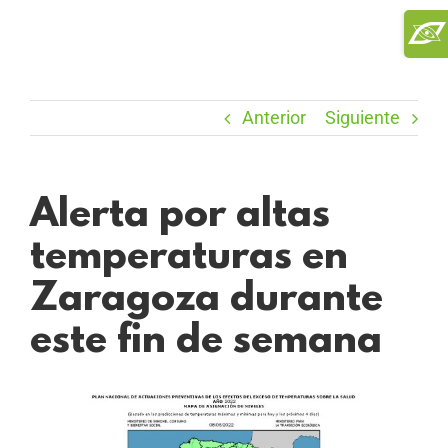
Saltar
Toggl
al
Slidi
contenido
Bar
Area
Anterior
Siguiente
Alerta por altas
temperaturas en
Zaragoza durante
este fin de semana
Ver
imagen