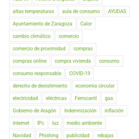
altas temperaturas
aula de consumo
AYUDAS
Ayuntamiento de Zaragoza
Calor
cambio climático
comercio
comercio de proximidad
compras
compras online
compra vivienda
consumo
consumo responsable
COVID-19
derecho de desistimiento
economía circular
electricidad
eléctricas
Ferrocarril
gas
Gobierno de Aragón
Indemnización
inflación
internet
IPc
luz
medio ambiente
Navidad
Phishing
publicidad
rebajas