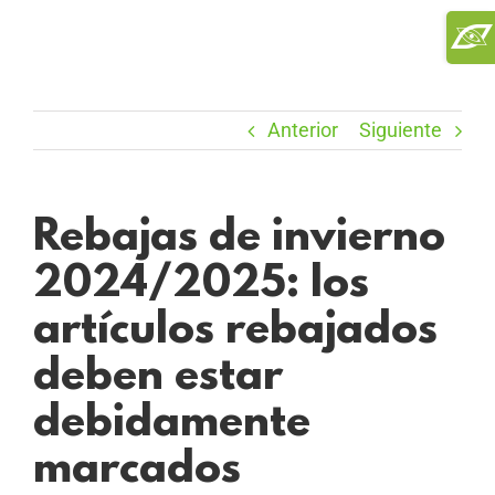
Saltar
Toggl
al
Slidi
contenido
Bar
Area
Anterior
Siguiente
Rebajas de invierno
2024/2025: los
artículos rebajados
deben estar
debidamente
marcados